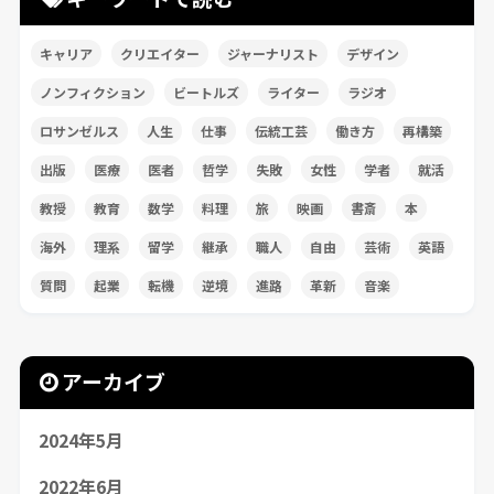
キャリア
クリエイター
ジャーナリスト
デザイン
ノンフィクション
ビートルズ
ライター
ラジオ
ロサンゼルス
人生
仕事
伝統工芸
働き方
再構築
出版
医療
医者
哲学
失敗
女性
学者
就活
教授
教育
数学
料理
旅
映画
書斎
本
海外
理系
留学
継承
職人
自由
芸術
英語
質問
起業
転機
逆境
進路
革新
音楽
アーカイブ
2024年5月
2022年6月