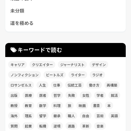
未分類
道を極める
キーワードで読む
キャリア
クリエイター
ジャーナリスト
デザイン
ノンフィクション
ビートルズ
ライター
ラジオ
ロサンゼルス
人生
仕事
伝統工芸
働き方
再構築
出版
医療
医者
哲学
失敗
女性
学者
就活
教授
教育
数学
料理
旅
映画
書斎
本
海外
理系
留学
継承
職人
自由
芸術
英語
質問
起業
転機
逆境
進路
革新
音楽