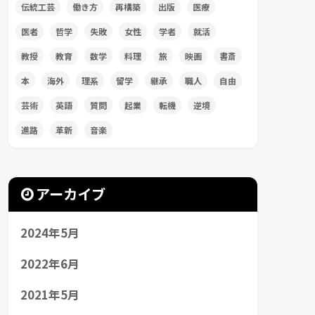
伝統工芸
働き方
再構築
出版
医療
医者
哲学
失敗
女性
学者
就活
教授
教育
数学
料理
旅
映画
書斎
本
海外
理系
留学
継承
職人
自由
芸術
英語
質問
起業
転機
逆境
進路
革新
音楽
アーカイブ
2024年5月
2022年6月
2021年5月