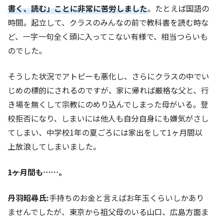
書く、読む」ことに非常に苦労しました
。たとえば国語の
時間。起立して、クラスのみんなの前で教科書を読む時な
ど、一字一句全く頭に入ってこない有様で、相当つらいも
のでした。
そうした状況でアトピーも悪化し、さらにクラスの中でい
じめの標的にされるのですが、家に帰れば厳格な父と、行
き場を無くして宗教にのめり込んでしまった母がいる。登
校拒否になり、しまいには他人も自分自身にも嫌気がさし
てしまい、中学校1年の夏ごろには家出をして1ヶ月間以
上放浪してしまいました。
――1ヶ月間も……。
丹羽昭尋氏:
手持ちのお金と言えばお年玉くらいしかあり
ませんでしたが、東京から祖父母のいる山口、広島方面ま