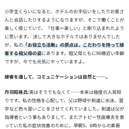
小学生くらいになると、ホテルのお手伝いをしたりお客さ
んと会話したりするようになりますが、そこで働くことが
楽しく感じていて、「仕事＝楽しい」と刷り込まれたよう
に思います。 決して大きなホテルではありませんでした
が、私の
「お役立ち活動」の原点は、こだわりを持って接
客する祖父母の姿
にあります。祖父母ともに90歳近い年齢
ですが、今でも元気にやっていますよ。
――接客を通して、コミュニケーションは自然と……。
丹羽昭尋氏:
実はそうでもなくて……本来は極度の人見知
りです。私の性格を心配して、父は野球や剣道に水泳、習
字など色々習いごとをさせてくれていました。剣道は父が
指導者という事もありまして、またアトピー性皮膚炎を患
っていた私の症状改善のために、早朝5、6時からの素振