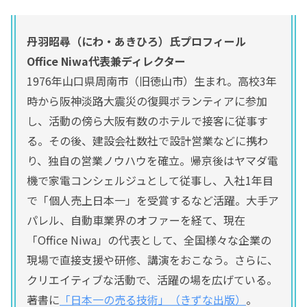
丹羽昭尋（にわ・あきひろ）氏プロフィール
Office Niwa代表兼ディレクター
1976年山口県周南市（旧徳山市）生まれ。高校3年
時から阪神淡路大震災の復興ボランティアに参加
し、活動の傍ら大阪有数のホテルで接客に従事す
る。その後、建設会社数社で設計営業などに携わ
り、独自の営業ノウハウを確立。帰京後はヤマダ電
機で家電コンシェルジュとして従事し、入社1年目
で「個人売上日本一」を受賞するなど活躍。大手ア
パレル、自動車業界のオファーを経て、現在
「Office Niwa」の代表として、全国様々な企業の
現場で直接支援や研修、講演をおこなう。さらに、
クリエイティブな活動で、活躍の場を広げている。
著書に
「日本一の売る技術」（きずな出版）
。