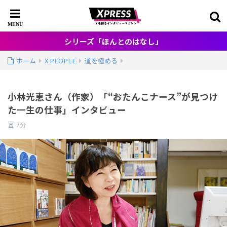
シリーズ「ほんとのはなし」
ホーム
X PEOPLE
道を極める
小林光恵さん（作家）「“おたんこナース”が見つけ
た一生の仕事」インタビュー
7分