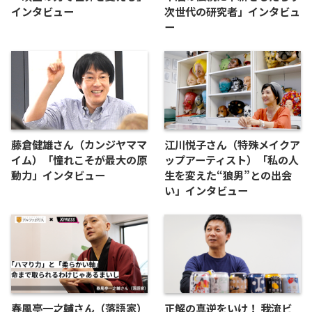
インタビュー
次世代の研究者」インタビュ
ー
藤倉健雄さん（カンジヤママ
江川悦子さん（特殊メイクア
イム）「憧れこそが最大の原
ップアーティスト）「私の人
動力」インタビュー
生を変えた“狼男”との出会
い」インタビュー
春風亭一之輔さん（落語家）
正解の真逆をいけ！ 我流ビ